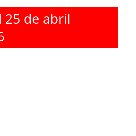
25 de abril 
6
Experiencia única
Disfruta de explicaciones autoguiadas en 
el jardín.