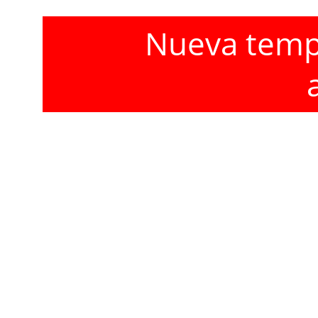
Nueva tempo
Ciclo de vida
Observa mariposas en su transformación 
fascinante.