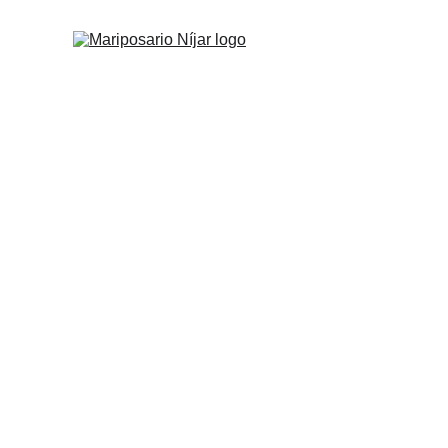
ES
RESERVAR ONLINE - HORARIOS
GALERÍA
CONTACTO
A
sario de Níjar · 
ar ofrece una experiencia mágica para los aman
un mundo lleno de colores y poesía, rodeado 
exóticas volando a tu alrededor.