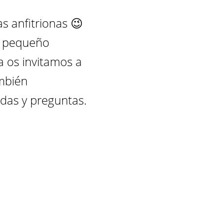
s anfitrionas 😉 
o pequeño 
a os invitamos a 
mbién 
das y preguntas.