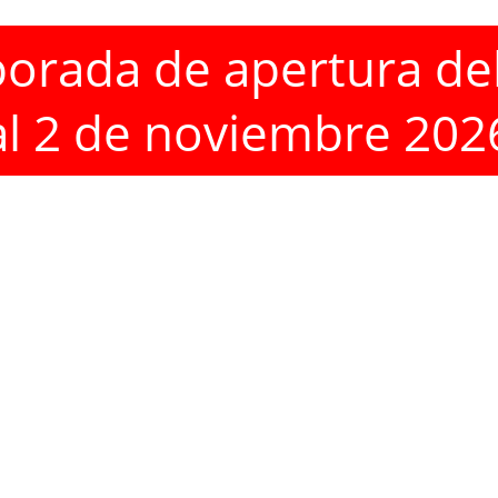
rada de apertura del 
al 2 de noviembre 202
Visita guiada
Explora el jardín a tu propio ritmo.